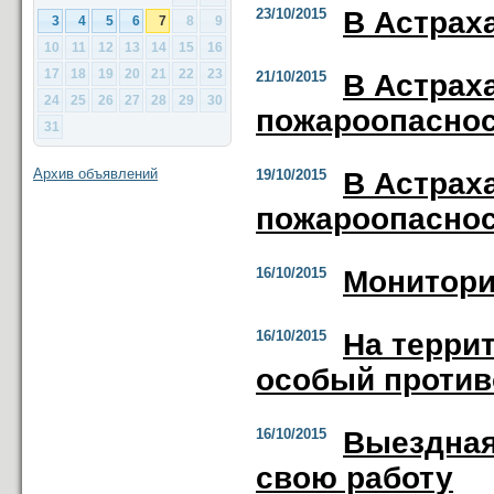
23/10/2015
В Астрах
3
4
5
6
7
8
9
10
11
12
13
14
15
16
17
18
19
20
21
22
23
21/10/2015
В Астрах
24
25
26
27
28
29
30
пожароопасно
31
Архив объявлений
19/10/2015
В Астрах
пожароопасно
16/10/2015
Монитори
16/10/2015
На терри
особый проти
16/10/2015
Выездная
свою работу