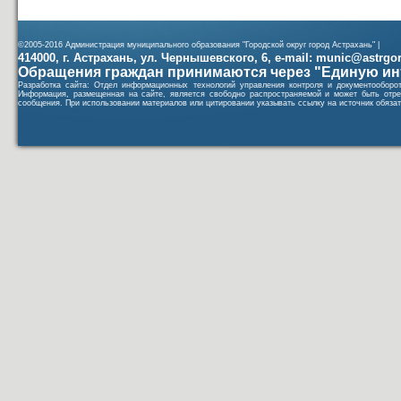
©2005-2016 Администрация муниципального образования "Городской округ город Астрахань" |
414000, г. Астрахань, ул. Чернышевского, 6, e-mail: munic@astrgorod
Обращения граждан принимаются через "Единую ин
Разработка сайта: Отдел информационных технологий управления контроля и документообор
Информация, размещенная на сайте, является свободно распространяемой и может быть отре
сообщения. При использовании материалов или цитировании указывать ссылку на источник обязат