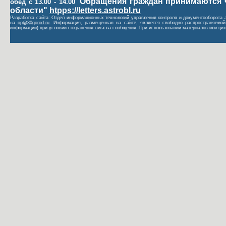
Обращения граждан принимаются 
обед с 13.00 - 14.00
области"
htpps://letters.astrobl.ru
Разработка сайта: Отдел информационных технологий управления контроля и документооборота 
на
op@30gorod.ru
. Информация, размещенная на сайте, является свободно распространяемой 
информации) при условии сохранения смысла сообщения. При использовании материалов или цити