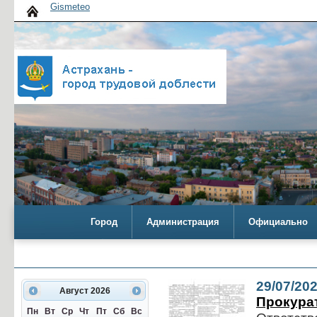
Gismeteo
Город
Администрация
Официально
29/07/20
Август
2026
Прокура
Пн
Вт
Ср
Чт
Пт
Сб
Вс