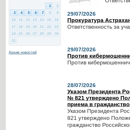
Ответств
1
2
3
4
5
6
7
8
9
29/07/2026
Прокуратура Астраха
10
11
12
13
14
15
16
Ответственность за уча
17
18
19
20
21
22
23
24
25
26
27
28
29
30
31
29/07/2026
Архив новостей
Против кибермошенни
Против кибермошенниче
28/07/2026
Указом Президента Ро
№ 821 утверждено По
приема в гражданств
Указом Президента Рос
821 утверждено Положе
гражданство Российско