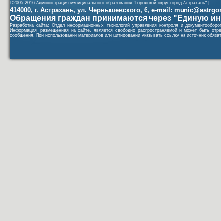
©2005-2016 Администрация муниципального образования "Городской округ город Астрахань" |
414000, г. Астрахань, ул. Чернышевского, 6, e-mail: munic@astrgorod
Обращения граждан принимаются через "Единую ин
Разработка сайта: Отдел информационных технологий управления контроля и документообор
Информация, размещенная на сайте, является свободно распространяемой и может быть отре
сообщения. При использовании материалов или цитировании указывать ссылку на источник обязат