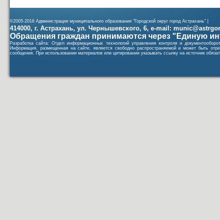
©2005-2016 Администрация муниципального образования "Городской округ город Астрахань" |
414000, г. Астрахань, ул. Чернышевского, 6, e-mail: munic@astrgorod
Обращения граждан принимаются через "Единую ин
Разработка сайта: Отдел информационных технологий управления контроля и документообор
Информация, размещенная на сайте, является свободно распространяемой и может быть отре
сообщения. При использовании материалов или цитировании указывать ссылку на источник обязат