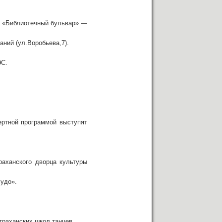
ка «Библиотечный бульвар» —
аний (ул.Воробьева,7).
ЭС.
ертной программой выступят
раханского дворца культуры
Чудо».
траханских школ танцев.