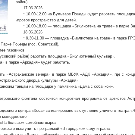
район).
17.06.2026
* 10.00-12.00 на Бульваре Победы будет работать площад
игровое пространство для детей.
* 16.00-18.00 — площадка «Библиотека на траве» в парке Зн
18.06.2026
* 9.30-11.30 — площадка «Библиотека на траве» в парке ГР
 Парке Победы (пос. Советский).
ее газовиков.
(Трусовский район) работать площадка «Библиотечный бульвар».
а» в парке «Аркадия» будет работать.
тить «Астраханские вечера» в парке МБУК «АДК «Аркадия», где с конц
Астраханского дворца культуры «Аркадия».
иканским танцам на площадке у памятника «Дама с собачкой».
Петровского фонтана состоится концертная программа от артистов Аст
лодежного центра «Коса» запланировано выступление уличного театра «
ле молодежного
 «На большом семейном шаре».
й оркестр выступит с программой «В городском саду играет».
 у артобъекта «Дама с собачкой» состоится танцевальный марафон от ас