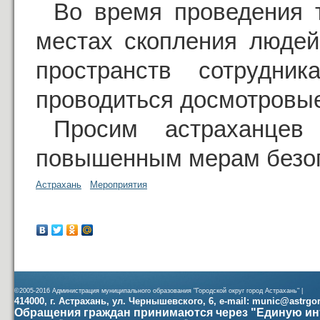
Во время проведения 
местах скопления людей
пространств сотрудник
проводиться досмотровы
Просим астраханцев
повышенным мерам безоп
Астрахань
Мероприятия
©2005-2016 Администрация муниципального образования "Городской округ город Астрахань" |
414000, г. Астрахань, ул. Чернышевского, 6, e-mail: munic@astrgorod
Обращения граждан принимаются через "Единую ин