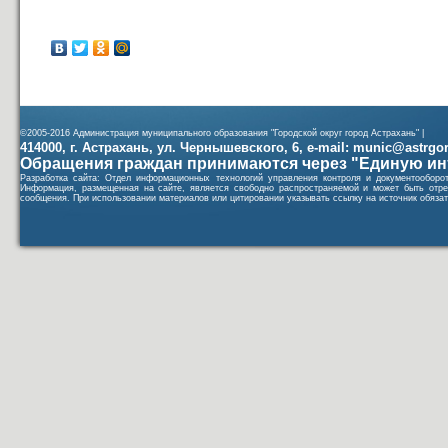
©2005-2016 Администрация муниципального образования "Городской округ город Астрахань" |
414000, г. Астрахань, ул. Чернышевского, 6, e-mail: munic@astrgorod
Обращения граждан принимаются через "Единую ин
Разработка сайта: Отдел информационных технологий управления контроля и документообор
Информация, размещенная на сайте, является свободно распространяемой и может быть отре
сообщения. При использовании материалов или цитировании указывать ссылку на источник обязат