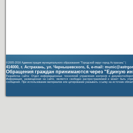
©2005-2016 Администрация муниципального образования "Городской округ город Астрахань" |
414000, г. Астрахань, ул. Чернышевского, 6, e-mail: munic@astrgorod
Обращения граждан принимаются через "Единую ин
Разработка сайта: Отдел информационных технологий управления контроля и документообор
Информация, размещенная на сайте, является свободно распространяемой и может быть отре
сообщения. При использовании материалов или цитировании указывать ссылку на источник обязат