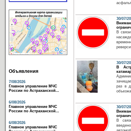
асфальт
30/07/2
Внима
ограни
В связи
насажд
времен
реверси
30/07/2
В Аст
Объявления
катама
Админи
зачища
7/08/2026
Главное управление МЧС
раз в 
России по Астраханской...
объезжа
6/08/2026
Главное управление МЧС
30/07/2
России по Астраханской...
Внима
ограни
В связ
6/08/2026
введено
Главное управление МЧС
автомо