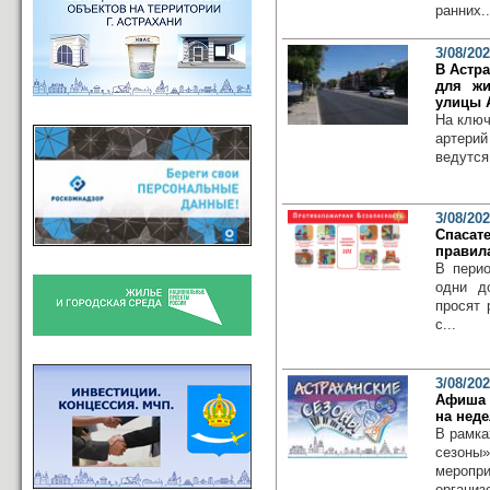
ранних..
3/08/20
В Астр
для жи
улицы 
На ключ
артери
ведутся
3/08/20
Спасат
правил
В пери
одни д
просят 
с...
3/08/20
Афиша 
на нед
В рамка
сезоны
меропр
организ