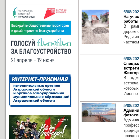
5/08/20
На уча
работы
В рамк
дорожн
Редьки
частном 
5/08/20
Специ
встре
Жилгор
В адми
встреч
которы
Именно 
5/08/20
Админи
фотоко
Админи
профес
традиц
праздно