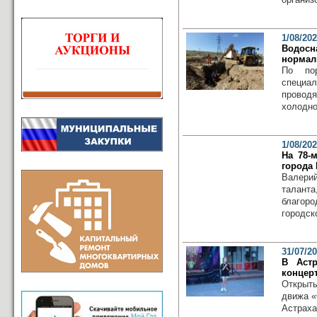
1/08/20
Водосн
нормал
По по
специа
провод
холодно
1/08/20
На 78-
города
Валери
таланта
благор
городско
31/07/2
В Астр
концер
Открыт
движа «
Астрах