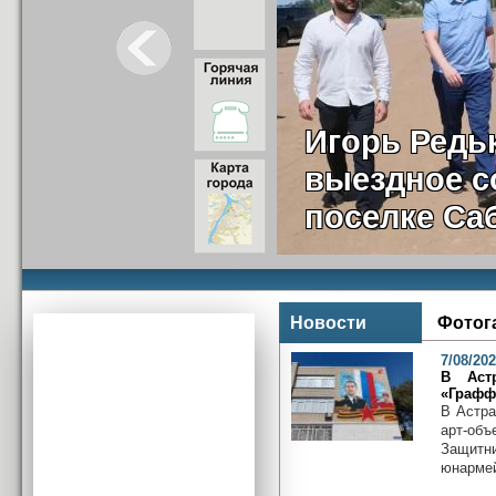
Игорь Редь
выездное с
поселке Са
Новости
Фотог
7/08/20
В Аст
«Графф
В Астр
арт-об
Защитни
юнармей