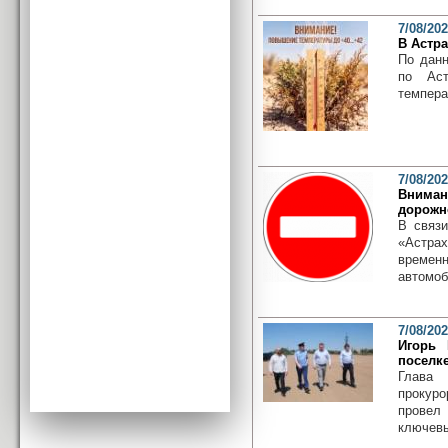
7/08/20
В Астр
По данн
по Аст
темпера
7/08/20
Внима
дорожн
В связи
«Астра
време
автомоб
7/08/20
Игорь 
поселк
Глава 
прокуро
провел
ключевы