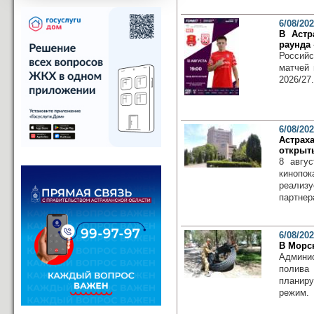
6/08/20
В Астр
раунда 
Российс
матчей 
2026/27.
6/08/20
Астра
открыт
8 авгу
кинопо
реализ
партнер
6/08/20
В Морс
Админис
полива
планир
режим.