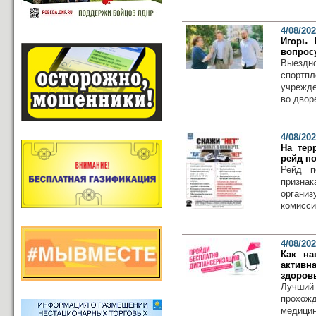
4/08/20
Игорь 
вопрос
Выездн
спортп
учрежде
во дворе
4/08/20
На тер
рейд п
Рейд п
призна
органи
комисси
4/08/20
Как на
активн
здоров
Лучший 
прохож
медици