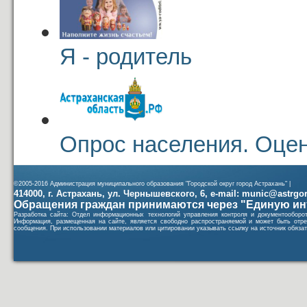
Я - родитель
Опрос населения. Оцен
©2005-2016 Администрация муниципального образования "Городской округ город Астрахань" |
414000, г. Астрахань, ул. Чернышевского, 6, e-mail: munic@astrgorod
Обращения граждан принимаются через "Единую ин
Разработка сайта: Отдел информационных технологий управления контроля и документообор
Информация, размещенная на сайте, является свободно распространяемой и может быть отре
сообщения. При использовании материалов или цитировании указывать ссылку на источник обязат