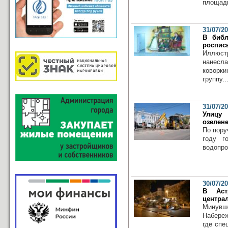
площадк
31/07/2
В библ
роспись
Иллюст
нанесл
коворк
группу..
31/07/2
Улицу 
озелен
По пору
году г
водопро
30/07/2
В Аст
центра
Минувш
Набереж
где спе