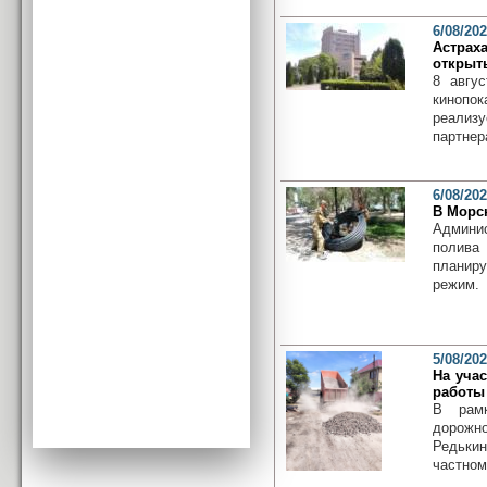
6/08/20
Астра
открыт
8 авгу
кинопо
реализ
партнер
6/08/20
В Морс
Админис
полива
планир
режим.
5/08/20
На уча
работы
В рамк
дорожн
Редьки
частном 