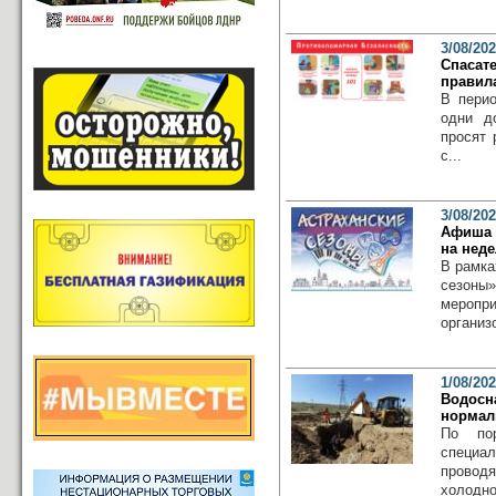
3/08/20
Спасат
правил
В пери
одни д
просят 
с...
3/08/20
Афиша 
на нед
В рамка
сезоны
меропр
организ
1/08/20
Водосн
нормал
По по
специа
провод
холодно