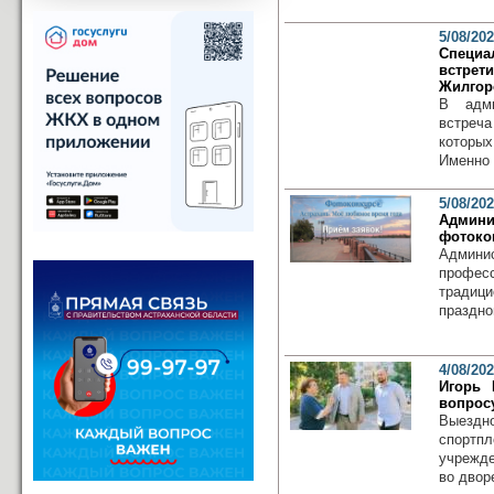
5/08/20
Специ
встре
Жилгор
В адми
встреч
которы
Именно 
5/08/20
Админи
фотоко
Админи
профес
традиц
праздно
4/08/20
Игорь 
вопрос
Выездн
спортп
учрежде
во дворе