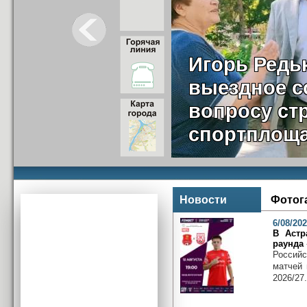
Игорь Редь
выездное с
вопросу ст
спортплоща
Новости
Фотог
6/08/20
В Астр
раунда 
Российс
матчей 
2026/27.