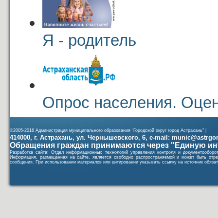
Я - родитель
Опрос населения. Оцен
©2005-2016 Администрация муниципального образования "Городской округ город Астрахань" |
414000, г. Астрахань, ул. Чернышевского, 6, e-mail: munic@astrgorod
Обращения граждан принимаются через "Единую ин
Разработка сайта: Отдел информационных технологий управления контроля и документообор
Информация, размещенная на сайте, является свободно распространяемой и может быть отре
сообщения. При использовании материалов или цитировании указывать ссылку на источник обязат