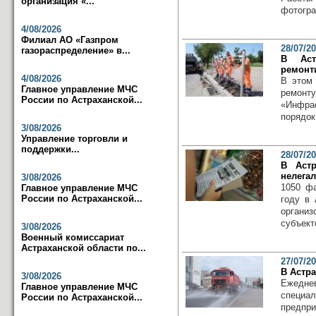
организация «...
фотогра
4/08/2026
Филиал АО «Газпром
28/07/2
газораспределение» в...
В Аст
ремонт
4/08/2026
В этом 
Главное управление МЧС
ремонт
России по Астраханской...
«Инфра
порядок.
3/08/2026
Управление торговли и
поддержки...
28/07/2
В Аст
нелегал
3/08/2026
1050 фа
Главное управление МЧС
России по Астраханской...
году в
органи
субъекто
3/08/2026
Военный комиссариат
Астраханской области по...
27/07/2
В Астр
3/08/2026
Ежедне
Главное управление МЧС
специ
России по Астраханской...
предпр