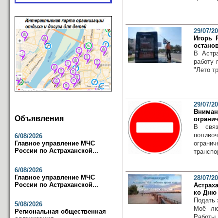
29/07/2
Игорь 
остано
В Астр
работу 
"Лето т
29/07/2
Внима
Объявления
ограни
В связ
поливо
6/08/2026
Главное управление МЧС
ограни
России по Астраханской...
транспор
6/08/2026
Главное управление МЧС
28/07/2
России по Астраханской...
Астрах
ко Дню
Подать 
5/08/2026
Моё лю
Региональная общественная
Работы