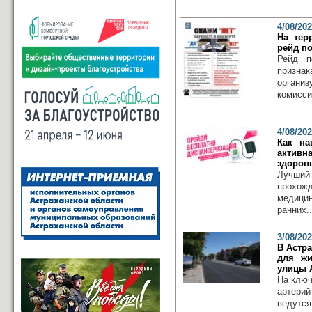
4/08/20
На тер
рейд п
Рейд п
призна
органи
комисси
4/08/20
Как на
активн
здоров
Лучший 
прохож
медици
ранних..
3/08/20
В Астр
для жи
улицы 
На ключ
артери
ведутся