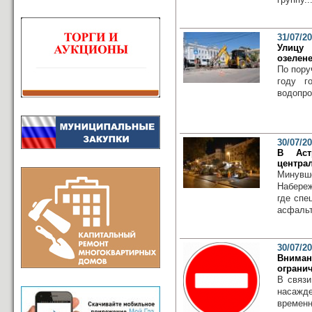
31/07/2
Улицу 
озелен
По пору
году г
водопро
30/07/2
В Аст
центра
Минувш
Набереж
где спе
асфальт
30/07/2
Внима
ограни
В связи
насажд
времен