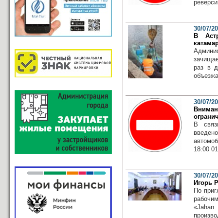
реверси
30/07/2
В Аст
катама
Админи
зачища
раз в 
объезжа
30/07/2
Внима
ограни
В связ
введено
автомо
18:00 01
30/07/2
Игорь Р
По приг
рабочи
«Jahan
произво