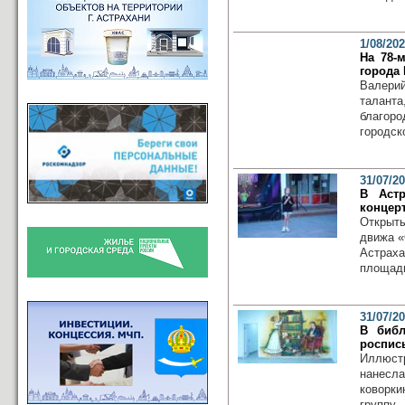
1/08/20
На 78-
города
Валери
таланта
благор
городско
31/07/2
В Астр
концер
Открыт
движа «
Астрах
площадк
31/07/2
В библ
роспись
Иллюст
нанесл
коворк
группу..